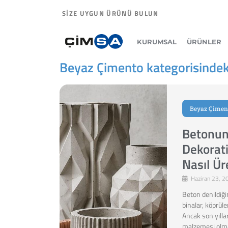
SİZE UYGUN ÜRÜNÜ BULUN
KURUMSAL
ÜRÜNLER
Beyaz Çimento kategorisindeki
Beyaz Çimen
Betonun
Dekorati
Nasıl Üre
Haziran 23, 2
Beton denildiğin
binalar, köprüler
Ancak son yıllar
malzemesi olm