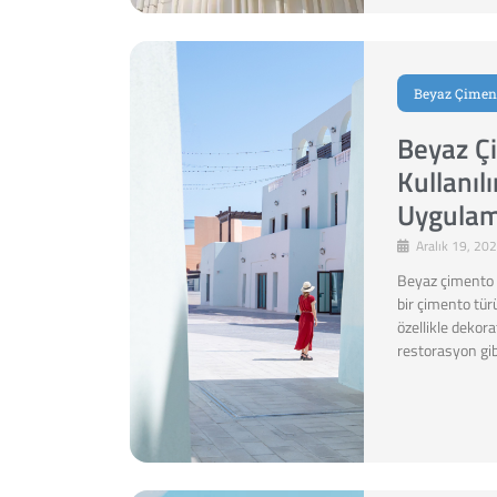
Beyaz Çimen
Beyaz Ç
Kullanıl
Uygulam
Aralık 19, 20
Beyaz çimento 
bir çimento tür
özellikle dekor
restorasyon gib