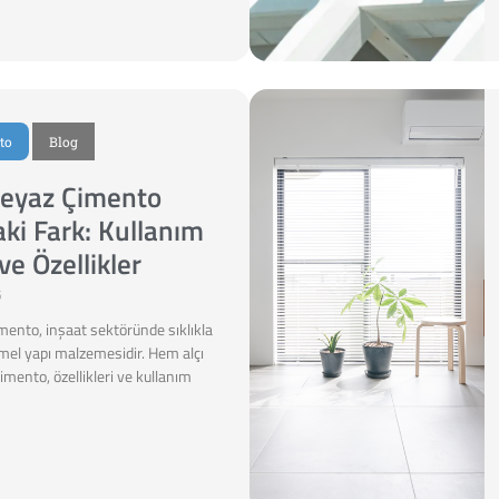
to
Blog
 Beyaz Çimento
ki Fark: Kullanım
ve Özellikler
5
imento, inşaat sektöründe sıklıkla
temel yapı malzemesidir. Hem alçı
mento, özellikleri ve kullanım