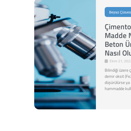
Beyaz Çimen
Çimento
Madde N
Beton Ür
Nasıl Ol
Ekim 21, 202
Bilindiği üzer
demir oksit (Fe
düşürülürse ya 
hammadde kull