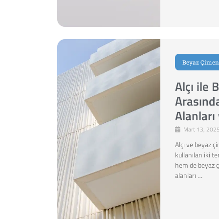
Beyaz Çimen
Alçı ile
Arasında
Alanları 
Mart 13, 202
Alçı ve beyaz ç
kullanılan iki 
hem de beyaz çi
alanları …