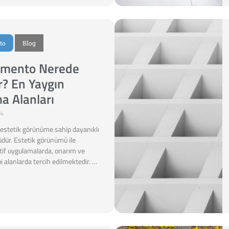
to
Blog
imento Nerede
ır? En Yaygın
a Alanları
24
estetik görünüme sahip dayanıklı
üdür. Estetik görünümü ile
atif uygulamalarda, onarım ve
i alanlarda tercih edilmektedir. …