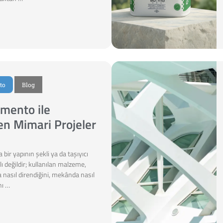
to
Blog
mento ile
en Mimari Projeler
 bir yapının şekli ya da taşıyıcı
lı değildir; kullanılan malzeme,
nasıl direndiğini, mekânda nasıl
nı …