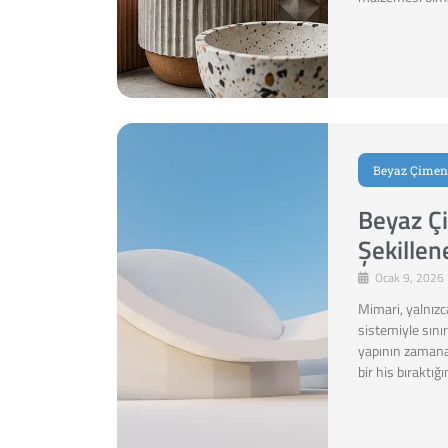
Beyaz Çimen
Beyaz Çi
Şekillen
Ocak 9, 2026
Mimari, yalnızca
sistemiyle sınır
yapının zamana 
bir his bıraktığı