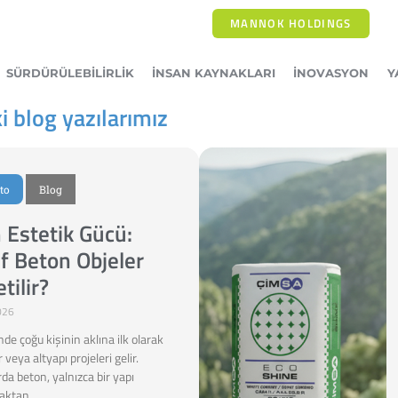
MANNOK HOLDINGS
SÜRDÜRÜLEBILIRLIK
İNSAN KAYNAKLARI
İNOVASYON
Y
 blog yazılarımız
to
Blog
 Estetik Gücü:
f Beton Objeler
tilir?
026
de çoğu kişinin aklına ilk olarak
 veya altyapı projeleri gelir.
da beton, yalnızca bir yapı
aktan …