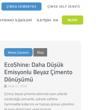
ÇİMSA CEMENTOS
ÇİMSA SELF SERVİS
BLOG
ATIRIMCI İLIŞKILERI
İLETIŞIM
EN
Beyaz Çimento
Blog
EcoShine: Daha Düşük
Emisyonlu Beyaz Çimento
Dönüşümü
Ocak 21, 2026
Çimsa, beyaz çimento alanında uzun yıllardır
sürdürdüğü uzmanlık, yüksek saflıkta
hammadde kullanımı ve hassas proses yönetimi
ile hem global hem yerel pazarda …