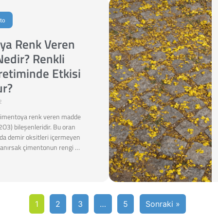
to
ya Renk Veren
edir? Renkli
etiminde Etkisi
ur?
2
e çimentoya renk veren madde
2O3) bileşenleridir. Bu oran
da demir oksitleri içermeyen
anırsak çimentonun rengi …
1
2
3
…
5
Sonraki »