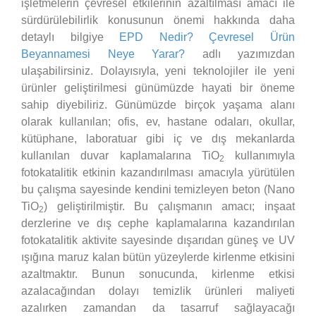
işletmelerin çevresel etkilerinin azaltılması amacı ile
sürdürülebilirlik konusunun önemi hakkında daha
detaylı bilgiye
EPD Nedir? Çevresel Ürün
Beyannamesi Neye Yarar?
adlı yazımızdan
ulaşabilirsiniz. Dolayısıyla, yeni teknolojiler ile yeni
ürünler geliştirilmesi günümüzde hayati bir öneme
sahip diyebiliriz. Günümüzde birçok yaşama alanı
olarak kullanılan; ofis, ev, hastane odaları, okullar,
kütüphane, laboratuar gibi iç ve dış mekanlarda
kullanılan duvar kaplamalarına TiO
kullanımıyla
2
fotokatalitik etkinin kazandırılması amacıyla yürütülen
bu çalışma sayesinde kendini temizleyen beton (Nano
TiO
) geliştirilmiştir. Bu çalışmanın amacı; inşaat
2
derzlerine ve dış cephe kaplamalarına kazandırılan
fotokatalitik aktivite sayesinde dışarıdan güneş ve UV
ışığına maruz kalan bütün yüzeylerde kirlenme etkisini
azaltmaktır. Bunun sonucunda, kirlenme etkisi
azalacağından dolayı temizlik ürünleri maliyeti
azalırken zamandan da tasarruf sağlayacağı