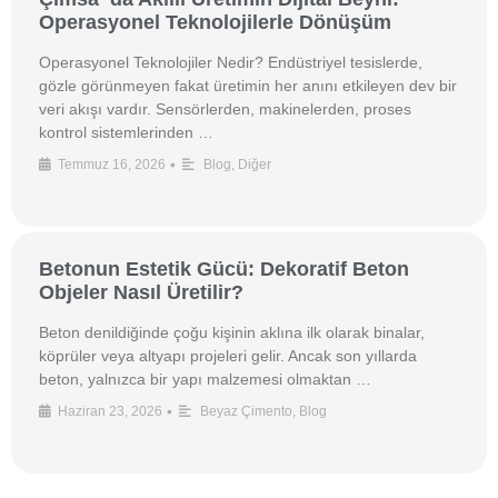
Operasyonel Teknolojilerle Dönüşüm
Operasyonel Teknolojiler Nedir? Endüstriyel tesislerde,
gözle görünmeyen fakat üretimin her anını etkileyen dev bir
veri akışı vardır. Sensörlerden, makinelerden, proses
kontrol sistemlerinden …
•
Temmuz 16, 2026
Blog
,
Diğer
Betonun Estetik Gücü: Dekoratif Beton
Objeler Nasıl Üretilir?
Beton denildiğinde çoğu kişinin aklına ilk olarak binalar,
köprüler veya altyapı projeleri gelir. Ancak son yıllarda
beton, yalnızca bir yapı malzemesi olmaktan …
•
Haziran 23, 2026
Beyaz Çimento
,
Blog