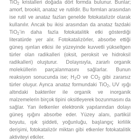
TiO
kristalleri doğada dört formda bulunur. Bunlar;
2
amorf, brookit, anataz ve rutildir. Bu formları arasından
ise rutil ve anataz fazları genelde fotokatalizör olarak
kullanılır. Ancak bu ikisi arasından da anataz fazdaki
TiO
’in daha fazla fotokatalitik etki gösterdiği
2
literatürde yer alır. Fotokatalizörler, absorbe ettiği
güneş ışınları etkisi ile yüzeyinde kuvvetli yükseltgen
türler olan radikalleri (oksit, peroksit ve hidroksil
radikalleri) oluşturur. Dolayısıyla, zararlı organik
moleküllerin parçalanmasını sağlarlar. Bunun
reaksiyon sonucunda ise; H
O ve CO
gibi zararsız
2
2
türler oluşur. Ayrıca anataz formundaki TiO
, UV ışığı
2
altındaki bakteriler ile organik ve inorganik
malzemelerin birçok tipini oksitleyerek bozunmasını da
sağlar. Yarı iletkenler elektronik yapılarından dolayı
güneş ışığını absorbe eder. Yüzey alanı, partikül
boyutu, ışık şiddeti, yoğunluğu, başlangıç kirlilik
derişimi, fotokatalizör miktarı gibi etkenler fotokatalitik
aktiviteyi etkiler.