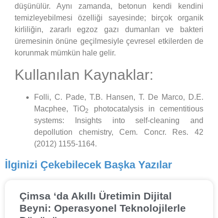
düşünülür. Aynı zamanda, betonun kendi kendini
temizleyebilmesi özelliği sayesinde; birçok organik
kirliliğin, zararlı egzoz gazı dumanları ve bakteri
üremesinin önüne geçilmesiyle çevresel etkilerden de
korunmak mümkün hale gelir.
Kullanılan Kaynaklar:
Folli, C. Pade, T.B. Hansen, T. De Marco, D.E.
Macphee, TiO
photocatalysis in cementitious
2
systems: Insights into self-cleaning and
depollution chemistry, Cem. Concr. Res. 42
(2012) 1155-1164.
İlginizi Çekebilecek Başka Yazılar
Çimsa ‘da Akıllı Üretimin Dijital
Beyni: Operasyonel Teknolojilerle