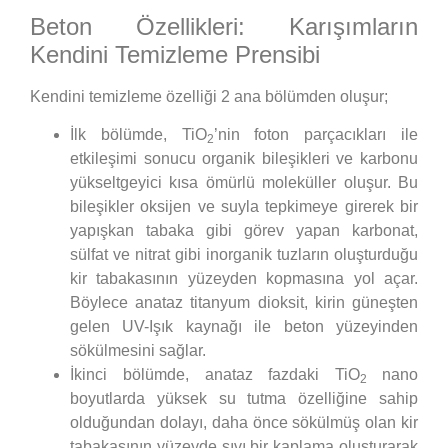
Beton Özellikleri: Karışımların
Kendini Temizleme Prensibi
Kendini temizleme özelliği 2 ana bölümden oluşur;
İlk bölümde, TiO
’nin foton parçacıkları ile
2
etkileşimi sonucu organik bileşikleri ve karbonu
yükseltgeyici kısa ömürlü moleküller oluşur. Bu
bileşikler oksijen ve suyla tepkimeye girerek bir
yapışkan tabaka gibi görev yapan karbonat,
sülfat ve nitrat gibi inorganik tuzların oluşturduğu
kir tabakasının yüzeyden kopmasına yol açar.
Böylece anataz titanyum dioksit, kirin güneşten
gelen UV-Işık kaynağı ile beton yüzeyinden
sökülmesini sağlar.
İkinci bölümde, anataz fazdaki TiO
nano
2
boyutlarda yüksek su tutma özelliğine sahip
olduğundan dolayı, daha önce sökülmüş olan kir
tabakasının yüzeyde sıvı bir kaplama oluşturarak